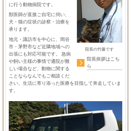
に行う動物病院です。
獣医師が直接ご自宅に伺い、
犬・猫の症状の診察・治療を
承ります。
地元・諏訪市を中心に、岡谷
市・茅野市など近隣地域への
院長の竹藤です
出張にも対応可能です。 急病
院長挨拶はこち
や飼い主様の事情で通院が難
ら
しい場合など、動物に関する
ことならなんでもご相談くだ
さい。生活に寄り添った医療を目指して奔走していま
す。