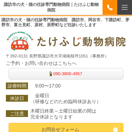
諏訪市の犬・猫の往診専門動物病院｜たけふじ動物
病院
諏訪市の犬・猫の往診専門動物病院 諏訪市、岡谷市、下諏訪町、茅
野市、富士見町、原村、辰野町など往診いたします
〒392-0131 長野県諏訪市大字湖南桜坪1051（事務所）
ご予約・お問い合わせはこちらへ
090-3800-4957
診療時間
9:00〜17:00
金曜日
休診日
（研修などのため臨時休診あり）
木曜日終業～土曜日始業の間は
ご注意
完全休診となります
お問合せフォーム